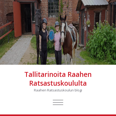
Tallitarinoita Raahen
Ratsastuskoululta
Raahen Ratsastuskoulun blogi
AVAA/SULJE
VALIKKO