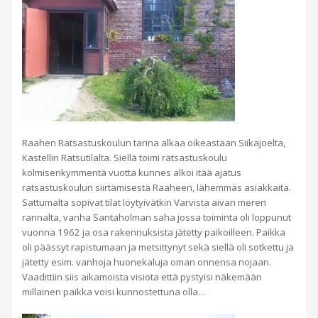
Raahen Ratsastuskoulun tarina alkaa oikeastaan Siikajoelta,
Kastellin Ratsutilalta. Siellä toimi ratsastuskoulu
kolmisenkymmentä vuotta kunnes alkoi itää ajatus
ratsastuskoulun siirtämisestä Raaheen, lähemmäs asiakkaita.
Sattumalta sopivat tilat löytyivätkin Varvista aivan meren
rannalta, vanha Santaholman saha jossa toiminta oli loppunut
vuonna 1962 ja osa rakennuksista jätetty paikoilleen. Paikka
oli päässyt rapistumaan ja metsittynyt sekä siellä oli sotkettu ja
jätetty esim. vanhoja huonekaluja oman onnensa nojaan.
Vaadittiin siis aikamoista visiota että pystyisi näkemään
millainen paikka voisi kunnostettuna olla…