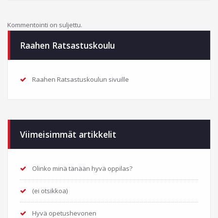
Kommentointi on suljettu.
Raahen Ratsastuskoulu
Raahen Ratsastuskoulun sivuille
Viimeisimmät artikkelit
Olinko minä tänään hyvä oppilas?
(ei otsikkoa)
Hyvä opetushevonen