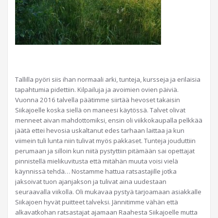
Tallilla pyöri siis ihan normaali arki, tunteja, kursseja ja erilaisia
tapahtumia pidettiin. Kilpailuja ja avoimien ovien päiviä.
Vuonna 2016 talvella päätimme siirtää hevoset takaisin
Siikajoelle koska siellä on maneesi käytössä. Talvet olivat
menneet aivan mahdottomiksi, ensin oli viikkokaupalla pelkkää
jäätä ettei hevosia uskaltanut edes tarhaan laittaa ja kun
viimein tuli lunta niin tulivat myös pakkaset. Tunteja jouduttiin
perumaan ja silloin kun niitä pystyttiin pitämään sai opettajat
pinnistellä mielikuvitusta että mitähän muuta voisi vielä
käynnissä tehdä… Nostamme hattua ratsastajille jotka
jaksoivat tuon ajanjakson ja tulivat aina uudestaan
seuraavalla viikolla. Oli mukavaa pystyä tarjoamaan asiakkalle
Siikajoen hyvät puitteet talveksi. Jännitimme vähän että
alkavatkohan ratsastajat ajamaan Raahesta Siikajoelle mutta