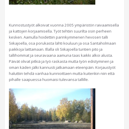
Kunnostustyöt alkoivat vuonna 2005 ympäristön raivaamisella
ja kattojen korjaamisella. Työt tehtiin suurilta osin perheen
kesken. Aamulla hoidettiin parinkymmenen hevosen talli
Siikajoella, osa porukasta lähti kouluun ja osa Santaholmaan
paikkoja laittamaan. Illalla oli Siikajoella tuntien pito ja
tallihommat ja seuravaana aamuna taas kaikki alkoi alusta.
Päivät olivat pitkiä ja työ raskasta mutta työn edistyminen ja
oman käden jälki kannusti jatkamaan eteenpäin. Korjaustyöt
haluttiin tehdä vanhaa kunnioittaen mutta kuitenkin niin että
pihalle saapuessa huomaisi tulevansa tallille.